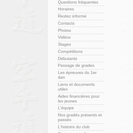
Questions fréquentes
Horaires
Restez informé
Contacts
Photos
Vidéos
Stages
Compétitions
Débutants
Passage de grades
Les épreuves du 1er
dan
Liens et documents
utiles
Aides financières pour
les jeunes
L'équipe
Nos gradés présents et
passés
L'histoire du club