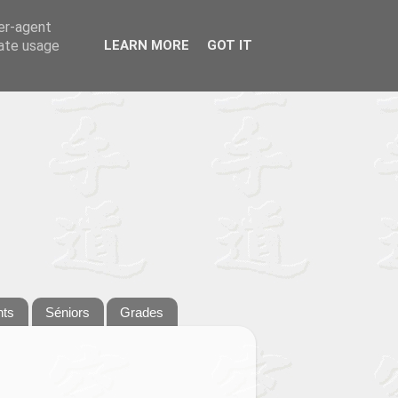
ser-agent
rate usage
LEARN MORE
GOT IT
nts
Séniors
Grades