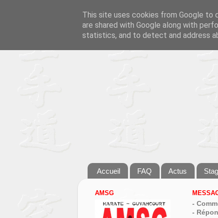
This site uses cookies from Google to de
are shared with Google along with perfo
statistics, and to detect and address a
Accueil
FAQ
Actus
Sta
AMSG
MESSAG
- Comme
- Répon