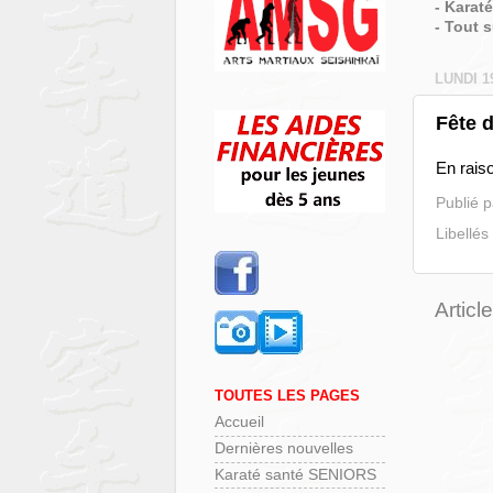
- Karat
- Tout 
LUNDI 1
Fête d
En raiso
Publié 
Libellés
Articl
TOUTES LES PAGES
Accueil
Dernières nouvelles
Karaté santé SENIORS