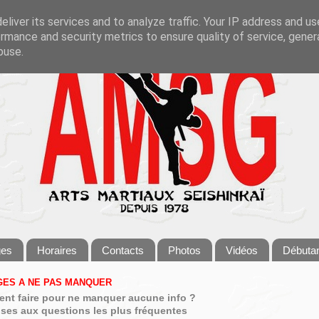
liver its services and to analyze traffic. Your IP address and u
rmance and security metrics to ensure quality of service, gene
buse.
ges
Horaires
Contacts
Photos
Vidéos
Débuta
ES A NE PAS MANQUER
nt faire pour ne manquer aucune info ?
ses aux questions les plus fréquentes