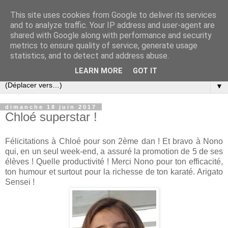
This site uses cookies from Google to deliver its services
and to analyze traffic. Your IP address and user-agent are
shared with Google along with performance and security
metrics to ensure quality of service, generate usage
statistics, and to detect and address abuse.
LEARN MORE
GOT IT
▼
dimanche 18 juin 2017
Chloé superstar !
Félicitations à Chloé pour son 2ème dan ! Et bravo à Nono
qui, en un seul week-end, a assuré la promotion de 5 de ses
élèves ! Quelle productivité ! Merci Nono pour ton efficacité,
ton humour et surtout pour la richesse de ton karaté. Arigato
Sensei !