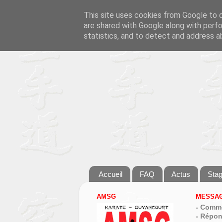
This site uses cookies from Google to de
are shared with Google along with perfo
statistics, and to detect and address a
Accueil
FAQ
Actus
Sta
AMSG
MESSAG
- Comme
- Répon