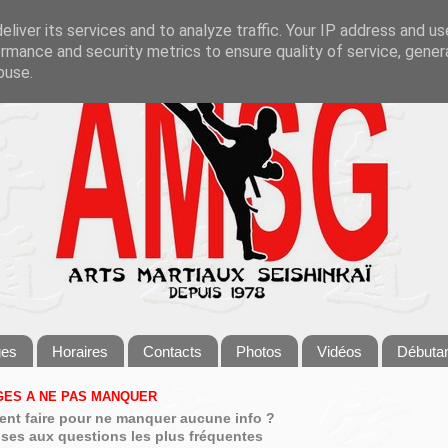
liver its services and to analyze traffic. Your IP address and u
rmance and security metrics to ensure quality of service, gene
buse.
ges
Horaires
Contacts
Photos
Vidéos
Débuta
ES A NE PAS MANQUER
nt faire pour ne manquer aucune info ?
ses aux questions les plus fréquentes