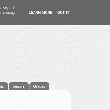
ser-agent
rate usage
LEARN MORE
GOT IT
nts
Séniors
Grades