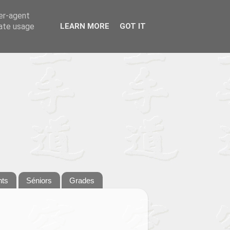
ser-agent
rate usage
LEARN MORE
GOT IT
nts
Séniors
Grades