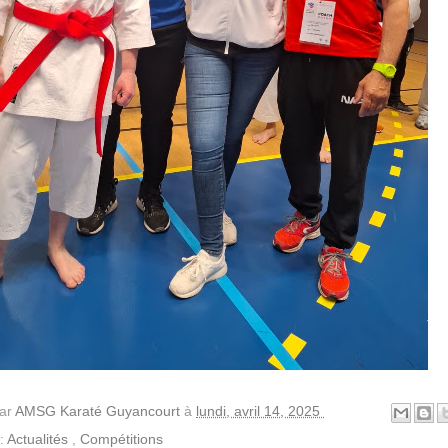
par
AMSG Karaté Guyancourt
à
lundi, avril 14, 2025
 :
Actualités
,
Compétitions