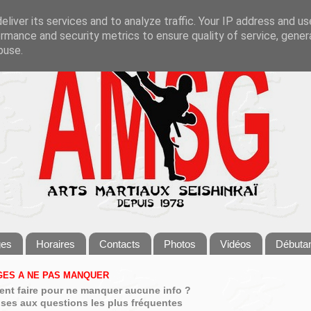
liver its services and to analyze traffic. Your IP address and u
rmance and security metrics to ensure quality of service, gene
buse.
ges
Horaires
Contacts
Photos
Vidéos
Débuta
ES A NE PAS MANQUER
nt faire pour ne manquer aucune info ?
ses aux questions les plus fréquentes