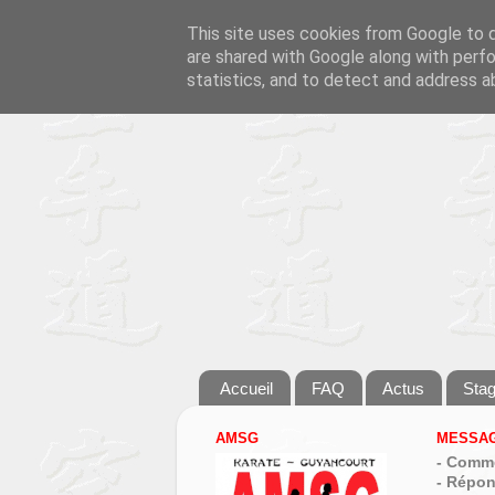
This site uses cookies from Google to de
are shared with Google along with perfo
statistics, and to detect and address a
Accueil
FAQ
Actus
Sta
AMSG
MESSAG
- Comme
- Répon