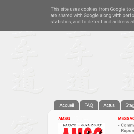
This site uses cookies from Google to de
are shared with Google along with perfo
statistics, and to detect and address a
Accueil
FAQ
Actus
Sta
AMSG
MESSAG
- Comme
- Répon