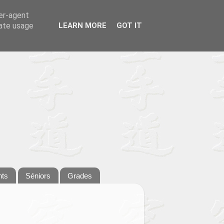
ser-agent
rate usage
LEARN MORE
GOT IT
nts
Séniors
Grades