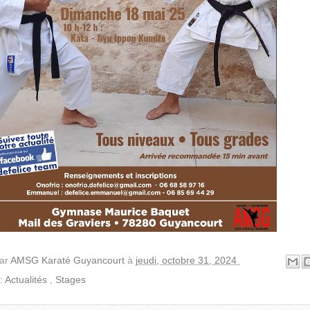
par
AMSG Karaté Guyancourt
à
jeudi, octobre 31, 2024
 :
Actualités
,
Stages