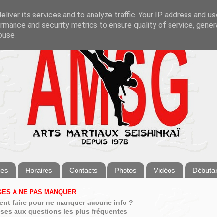
liver its services and to analyze traffic. Your IP address and u
rmance and security metrics to ensure quality of service, gene
buse.
ges
Horaires
Contacts
Photos
Vidéos
Débuta
ES A NE PAS MANQUER
nt faire pour ne manquer aucune info ?
ses aux questions les plus fréquentes