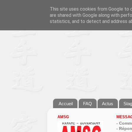
This site uses cookies from Google to de
are shared with Google along with perfo
statistics, and to detect and address a
Accueil
FAQ
Actus
Sta
AMSG
MESSAG
- Comme
- Répon