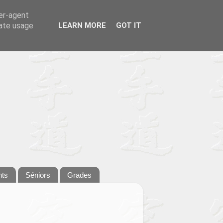
ser-agent
rate usage
LEARN MORE
GOT IT
nts
Séniors
Grades