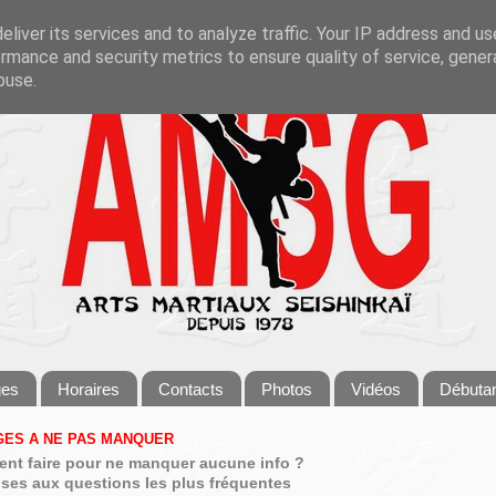
liver its services and to analyze traffic. Your IP address and u
rmance and security metrics to ensure quality of service, gene
buse.
ges
Horaires
Contacts
Photos
Vidéos
Débuta
ES A NE PAS MANQUER
nt faire pour ne manquer aucune info ?
ses aux questions les plus fréquentes