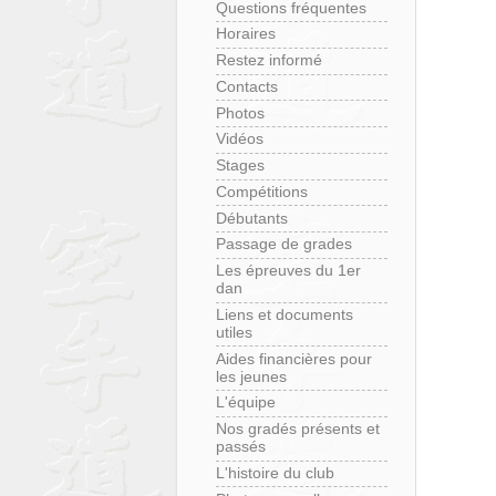
Questions fréquentes
Horaires
Restez informé
Contacts
Photos
Vidéos
Stages
Compétitions
Débutants
Passage de grades
Les épreuves du 1er
dan
Liens et documents
utiles
Aides financières pour
les jeunes
L'équipe
Nos gradés présents et
passés
L'histoire du club