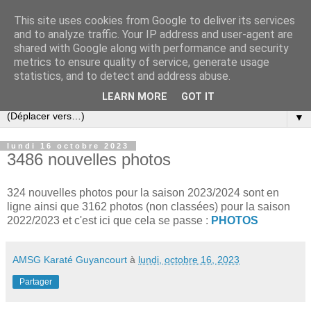
This site uses cookies from Google to deliver its services
and to analyze traffic. Your IP address and user-agent are
shared with Google along with performance and security
metrics to ensure quality of service, generate usage
statistics, and to detect and address abuse.
LEARN MORE
GOT IT
▼
lundi 16 octobre 2023
3486 nouvelles photos
324 nouvelles photos pour la saison 2023/2024 sont en
ligne ainsi que 3162 photos (non classées) pour la saison
2022/2023 et c'est ici que cela se passe :
PHOTOS
AMSG Karaté Guyancourt
à
lundi, octobre 16, 2023
Partager