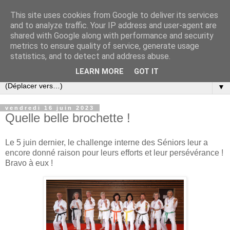
This site uses cookies from Google to deliver its services
and to analyze traffic. Your IP address and user-agent are
shared with Google along with performance and security
metrics to ensure quality of service, generate usage
statistics, and to detect and address abuse.
LEARN MORE
GOT IT
▼
vendredi 16 juin 2023
Quelle belle brochette !
Le 5 juin dernier, le challenge interne des Séniors leur a
encore donné raison pour leurs efforts et leur persévérance !
Bravo à eux !