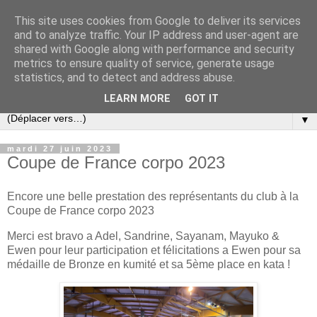
This site uses cookies from Google to deliver its services
and to analyze traffic. Your IP address and user-agent are
shared with Google along with performance and security
metrics to ensure quality of service, generate usage
statistics, and to detect and address abuse.
LEARN MORE
GOT IT
▼
mardi 27 juin 2023
Coupe de France corpo 2023
Encore une belle prestation des représentants du club à la
Coupe de France corpo 2023
Merci est bravo a Adel, Sandrine, Sayanam, Mayuko &
Ewen pour leur participation et félicitations a Ewen pour sa
médaille de Bronze en kumité et sa 5ème place en kata !