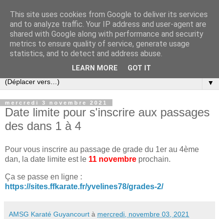
This site uses cookies from Google to deliver its services
and to analyze traffic. Your IP address and user-agent are
shared with Google along with performance and security
metrics to ensure quality of service, generate usage
statistics, and to detect and address abuse.
LEARN MORE
GOT IT
▼
mercredi 3 novembre 2021
Date limite pour s'inscrire aux passages
des dans 1 à 4
Pour vous inscrire au passage de grade du 1er au 4ème
dan, la date limite est le
11 novembre
prochain.
Ça se passe en ligne :
https://sites.ffkarate.fr/yvelines78/grades-2/
AMSG Karaté Guyancourt
à
mercredi, novembre 03, 2021