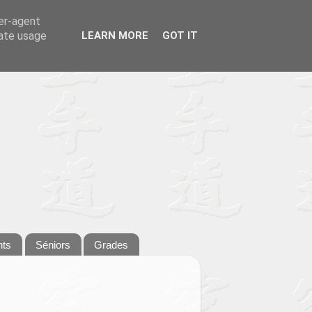
ser-agent
rate usage
LEARN MORE
GOT IT
nts
Séniors
Grades