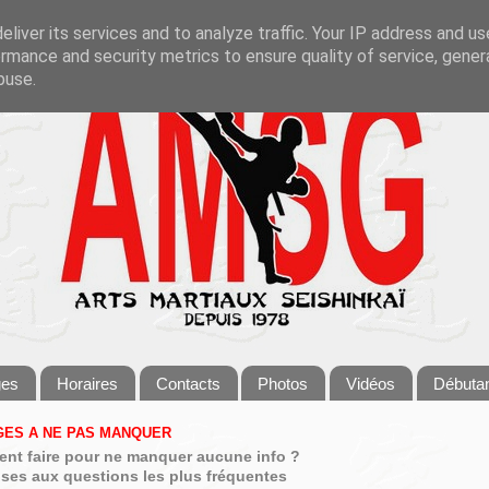
liver its services and to analyze traffic. Your IP address and u
rmance and security metrics to ensure quality of service, gene
buse.
ges
Horaires
Contacts
Photos
Vidéos
Débuta
ES A NE PAS MANQUER
nt faire pour ne manquer aucune info ?
ses aux questions les plus fréquentes