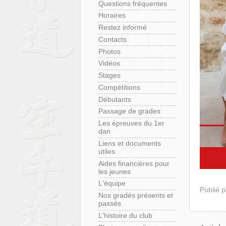
Questions fréquentes
Horaires
Restez informé
Contacts
Photos
Vidéos
Stages
Compétitions
Débutants
Passage de grades
Les épreuves du 1er
dan
Liens et documents
utiles
Aides financières pour
les jeunes
L'équipe
Publié 
Nos gradés présents et
passés
L'histoire du club