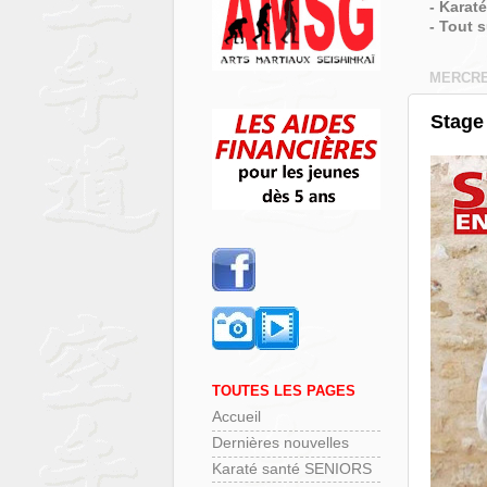
- Karat
- Tout 
MERCRED
Stage 
TOUTES LES PAGES
Accueil
Dernières nouvelles
Karaté santé SENIORS