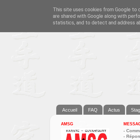
This site uses cookies from Google to de
are shared with Google along with perfo
statistics, and to detect and address a
Accueil
FAQ
Actus
Sta
AMSG
MESSAG
- Comme
- Répon