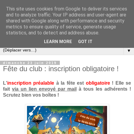
This site uses cookies from Google to deliver its services
and to analyze traffic. Your IP address and user-agent are
shared with Google along with performance and security
metrics to ensure quality of service, generate usage
statistics, and to detect and address abuse.
LEARN MORE
GOT IT
▼
dimanche 23 juin 2019
Fête du club : inscription obligatoire !
L'
inscription préalable
à la fête est
obligatoire
! Elle se
fait
via un lien envoyé par mail
à tous les adhérents !
Scrutez bien vos boîtes !