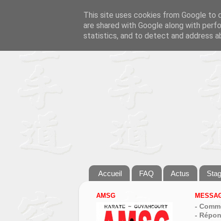
This site uses cookies from Google to de
are shared with Google along with perfo
statistics, and to detect and address a
Accueil
FAQ
Actus
Sta
AMSG
MESSAG
- Comme
- Répon