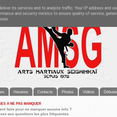
liver its services and to analyze traffic. Your IP address and u
rmance and security metrics to ensure quality of service, gene
buse.
ges
Horaires
Contacts
Photos
Vidéos
Débuta
ES A NE PAS MANQUER
nt faire pour ne manquer aucune info ?
ses aux questions les plus fréquentes