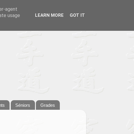
ser-agent
rate usage
LEARN MORE
GOT IT
nts
Séniors
Grades