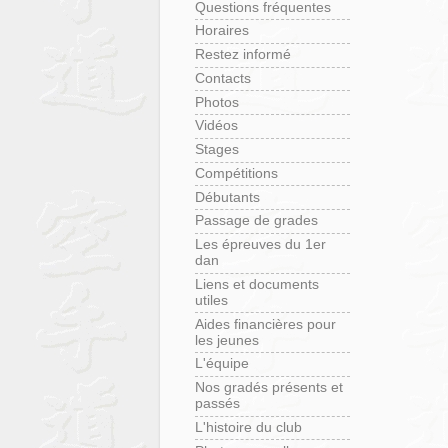
Questions fréquentes
Horaires
Restez informé
Contacts
Photos
Vidéos
Stages
Compétitions
Débutants
Passage de grades
Les épreuves du 1er
dan
Liens et documents
utiles
Aides financières pour
les jeunes
L'équipe
Nos gradés présents et
passés
L'histoire du club