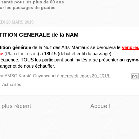
é santé pour les plus de 60 ans
sur les passages de grades
DI 20 MARS 2019
TITION GENERALE de la NAM
tition générale
de la Nuit des Arts Martiaux se déroulera le
vendred
me
(
Plan d'accès ici
) à 18h15 (début effectif du passage).
équence, TOUS les participant sont invités à se présenter
au gymn
anger et de nous échauffer.
par
AMSG Karaté Guyancourt
à
mercredi, mars 20, 2019
 :
Actualités
e plus récent
Accueil