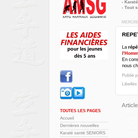
- Karat
- Tout 
MERCRE
REPE
La
répé
l'Hom
En cons
nous ch
Publié 
Libellés
Articl
TOUTES LES PAGES
Accueil
Dernières nouvelles
Karaté santé SENIORS