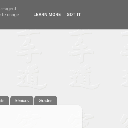
ser-agent
rate usage
LEARN MORE
GOT IT
nts
Séniors
Grades