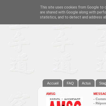
This site uses cookies from Google to de
are shared with Google along with perfo
statistics, and to detect and address a
Accueil
FAQ
Actus
Sta
AMSG
MESSAG
- Comme
- Répon