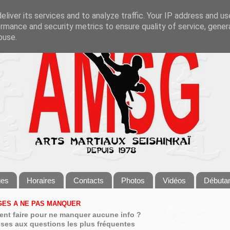
liver its services and to analyze traffic. Your IP address and u
rmance and security metrics to ensure quality of service, gene
buse.
ges
Horaires
Contacts
Photos
Vidéos
Débuta
ES A NE PAS MANQUER
nt faire pour ne manquer aucune info ?
ses aux questions les plus fréquentes