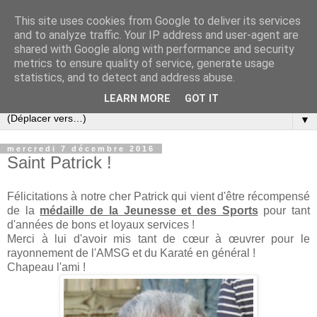
This site uses cookies from Google to deliver its services
and to analyze traffic. Your IP address and user-agent are
shared with Google along with performance and security
metrics to ensure quality of service, generate usage
statistics, and to detect and address abuse.
LEARN MORE
GOT IT
▼
mercredi 7 décembre 2016
Saint Patrick !
Félicitations à notre cher Patrick qui vient d'être récompensé
de la
médaille de la Jeunesse et des Sports
pour tant
d'années de bons et loyaux services !
Merci à lui d'avoir mis tant de cœur à œuvrer pour le
rayonnement de l'AMSG et du Karaté en général !
Chapeau l'ami !