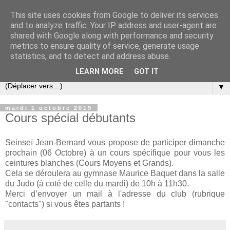
This site uses cookies from Google to deliver its services
and to analyze traffic. Your IP address and user-agent are
shared with Google along with performance and security
metrics to ensure quality of service, generate usage
statistics, and to detect and address abuse.
LEARN MORE
GOT IT
▼
mardi 1 octobre 2019
Cours spécial débutants
Seinseï Jean-Bernard vous propose de participer dimanche
prochain (06 Octobre) à un cours spécifique pour vous les
ceintures blanches (Cours Moyens et Grands).
Cela se déroulera au gymnase Maurice Baquet dans la salle
du Judo (à coté de celle du mardi) de 10h à 11h30.
Merci d’envoyer un mail à l'adresse du club (rubrique
"contacts") si vous êtes partants !