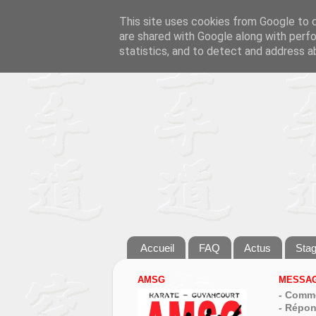
This site uses cookies from Google to de
are shared with Google along with perfo
statistics, and to detect and address a
Accueil
FAQ
Actus
Sta
AMSG
MESSAG
- Comme
- Répon