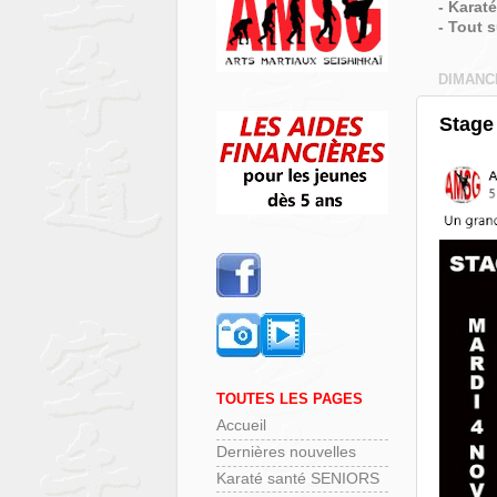
- Karat
- Tout 
DIMANC
Stage
TOUTES LES PAGES
Accueil
Dernières nouvelles
Karaté santé SENIORS