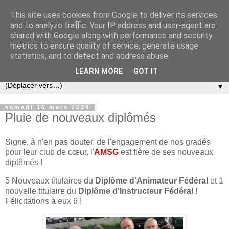
This site uses cookies from Google to deliver its services
and to analyze traffic. Your IP address and user-agent are
shared with Google along with performance and security
metrics to ensure quality of service, generate usage
statistics, and to detect and address abuse.
LEARN MORE
GOT IT
▼
samedi 16 mars 2024
Pluie de nouveaux diplômés
Signe, à n'en pas douter, de l'engagement de nos gradés
pour leur club de cœur, l'
AMSG
est fière de ses nouveaux
diplômés !
5 Nouveaux titulaires du
Diplôme d'Animateur Fédéral
et 1
nouvelle titulaire du
Diplôme d'Instructeur Fédéral
!
Félicitations à eux 6 !