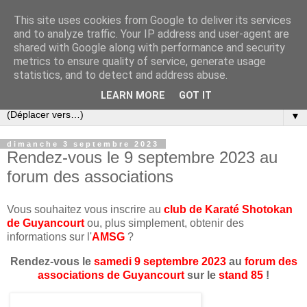
This site uses cookies from Google to deliver its services
and to analyze traffic. Your IP address and user-agent are
shared with Google along with performance and security
metrics to ensure quality of service, generate usage
statistics, and to detect and address abuse.
LEARN MORE
GOT IT
▼
dimanche 3 septembre 2023
Rendez-vous le 9 septembre 2023 au
forum des associations
Vous souhaitez vous inscrire au
club de Karaté Shotokan
de Guyancourt
ou, plus simplement, obtenir des
informations sur l'
AMSG
?
Rendez-vous le
samedi 9 septembre 2023
au
forum des
associations de Guyancourt
sur le
stand 85
!