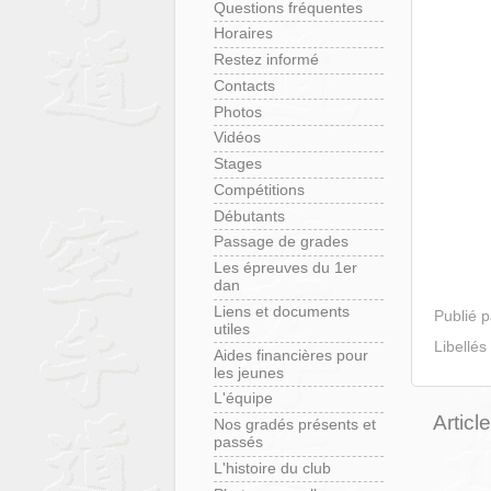
Questions fréquentes
Horaires
Restez informé
Contacts
Photos
Vidéos
Stages
Compétitions
Débutants
Passage de grades
Les épreuves du 1er
dan
Liens et documents
Publié 
utiles
Libellés
Aides financières pour
les jeunes
L'équipe
Articl
Nos gradés présents et
passés
L'histoire du club