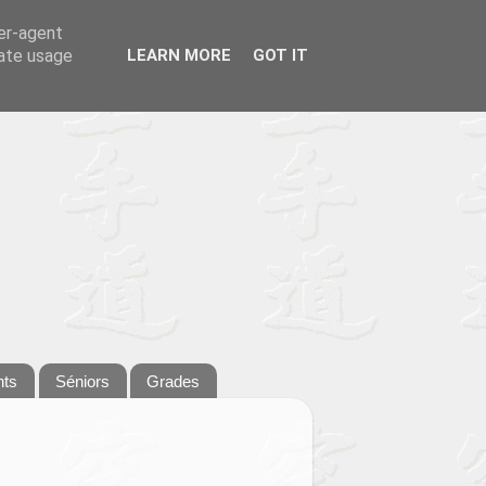
ser-agent
rate usage
LEARN MORE
GOT IT
nts
Séniors
Grades