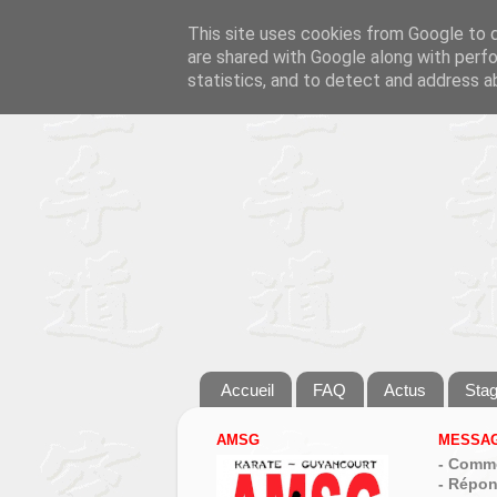
This site uses cookies from Google to de
are shared with Google along with perfo
statistics, and to detect and address a
Accueil
FAQ
Actus
Sta
AMSG
MESSAG
- Comme
- Répon