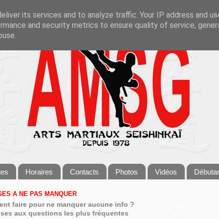
liver its services and to analyze traffic. Your IP address and u
rmance and security metrics to ensure quality of service, gene
buse.
ges
Horaires
Contacts
Photos
Vidéos
Débuta
ES A NE PAS MANQUER
nt faire pour ne manquer aucune info ?
ses aux questions les plus fréquentes