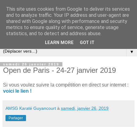
This site uses cookies from Google to deliver its services
and to analyze traffic. Your IP address and user-agent are
shared with Google along with performance and security
metrics to ensure quality of service, generate usage
statistics, and to detect and address abuse.
LEARN MORE
GOT IT
▼
samedi 26 janvier 2019
Open de Paris - 24-27 janvier 2019
Si vous voulez suivre la compétition en direct sur internet :
voici le lien !
AMSG Karaté Guyancourt
à
samedi, janvier 26, 2019
Partager