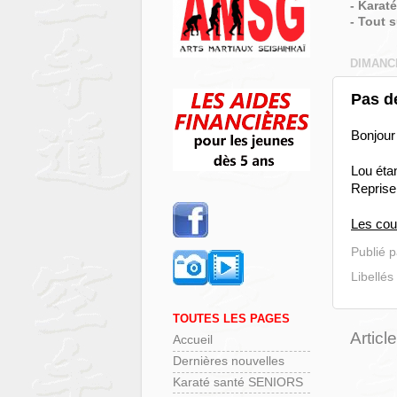
- Karat
- Tout 
DIMANC
Pas d
Bonjour 
Lou éta
Reprise
Les cou
Publié 
Libellés
TOUTES LES PAGES
Articl
Accueil
Dernières nouvelles
Karaté santé SENIORS