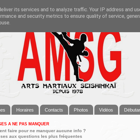
liver its services and to analyze traffic. Your IP address and u
rmance and security metrics to ensure quality of service, gene
buse.
ges
Horaires
Contacts
Photos
Vidéos
Débuta
ES A NE PAS MANQUER
nt faire pour ne manquer aucune info ?
ses aux questions les plus fréquentes