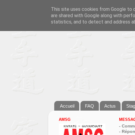
This site uses cookies from Google to de
are shared with Google along with perfo
statistics, and to detect and address a
Accueil
FAQ
Actus
Sta
AMSG
MESSAG
- Comme
- Répon