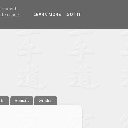
ser-agent
rate usage
LEARN MORE
GOT IT
nts
Séniors
Grades