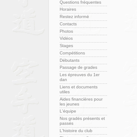
Questions fréquentes
Horaires
Restez informé
Contacts
Photos
Vidéos
Stages
Compétitions
Débutants
Passage de grades
Les épreuves du 1er
dan
Liens et documents
utiles
Aides financières pour
les jeunes
L'équipe
Nos gradés présents et
passés
L'histoire du club