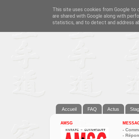
This site uses cookies from Google to de
are shared with Google along with perfo
statistics, and to detect and address a
Accueil
FAQ
Actus
Sta
AMSG
MESSAG
- Comme
- Répon