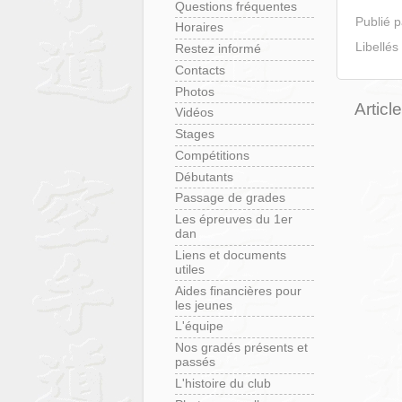
Questions fréquentes
Publié 
Horaires
Libellés
Restez informé
Contacts
Photos
Articl
Vidéos
Stages
Compétitions
Débutants
Passage de grades
Les épreuves du 1er
dan
Liens et documents
utiles
Aides financières pour
les jeunes
L'équipe
Nos gradés présents et
passés
L'histoire du club