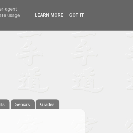
ser-agent
rate usage
LEARN MORE
GOT IT
nts
Séniors
Grades