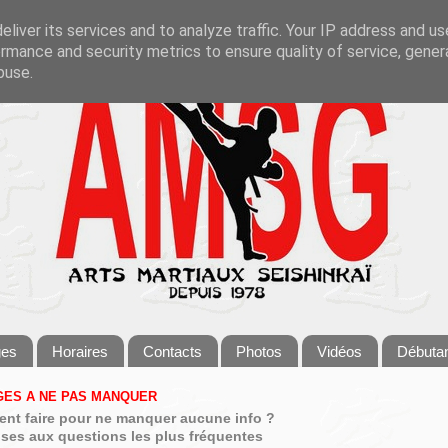
liver its services and to analyze traffic. Your IP address and u
rmance and security metrics to ensure quality of service, gene
buse.
ges
Horaires
Contacts
Photos
Vidéos
Débuta
ES A NE PAS MANQUER
nt faire pour ne manquer aucune info ?
ses aux questions les plus fréquentes