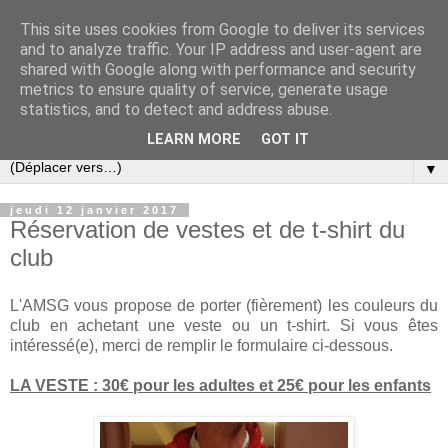
This site uses cookies from Google to deliver its services
and to analyze traffic. Your IP address and user-agent are
shared with Google along with performance and security
metrics to ensure quality of service, generate usage
statistics, and to detect and address abuse.
LEARN MORE
GOT IT
▼
jeudi 12 janvier 2017
Réservation de vestes et de t-shirt du
club
L'AMSG vous propose de porter (fièrement) les couleurs du
club en achetant une veste ou un t-shirt. Si vous êtes
intéressé(e), merci de remplir le formulaire ci-dessous.
LA VESTE : 30€ pour les adultes et 25€ pour les enfants