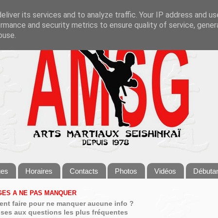
liver its services and to analyze traffic. Your IP address and u
rmance and security metrics to ensure quality of service, gene
buse.
ges
Horaires
Contacts
Photos
Vidéos
Débuta
ES A NE PAS MANQUER
nt faire pour ne manquer aucune info ?
ses aux questions les plus fréquentes