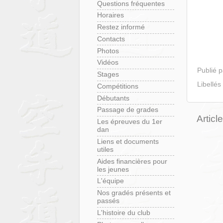
Questions fréquentes
Horaires
Restez informé
Contacts
Photos
Vidéos
Publié 
Stages
Libellés
Compétitions
Débutants
Passage de grades
Articl
Les épreuves du 1er
dan
Liens et documents
utiles
Aides financières pour
les jeunes
L'équipe
Nos gradés présents et
passés
L'histoire du club