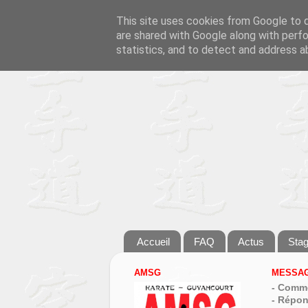
This site uses cookies from Google to de
are shared with Google along with perfo
statistics, and to detect and address a
Accueil
FAQ
Actus
Sta
AMSG
MESSAG
- Comme
- Répon