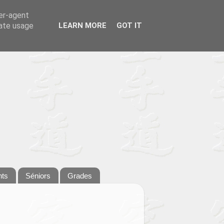
ser-agent
rate usage
LEARN MORE
GOT IT
nts
Séniors
Grades