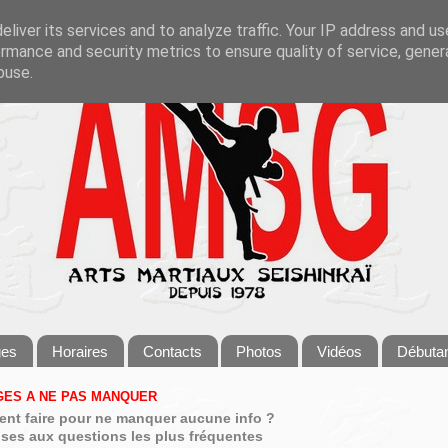
liver its services and to analyze traffic. Your IP address and u
rmance and security metrics to ensure quality of service, gene
buse.
ges
Horaires
Contacts
Photos
Vidéos
Débuta
ES A NE PAS MANQUER
nt faire pour ne manquer aucune info ?
ses aux questions les plus fréquentes