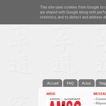
This site uses cookies from Google to de
are shared with Google along with perfo
statistics, and to detect and address a
Accueil
FAQ
Actus
Sta
AMSG
MESSAG
- Comme
- Répon