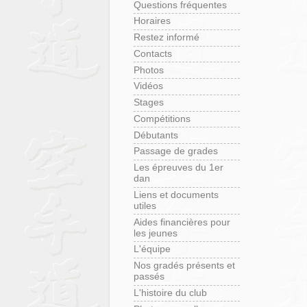
Questions fréquentes
Horaires
Restez informé
Contacts
Photos
Vidéos
Stages
Compétitions
Débutants
Passage de grades
Les épreuves du 1er
dan
Liens et documents
utiles
Aides financières pour
les jeunes
L'équipe
Nos gradés présents et
passés
L'histoire du club