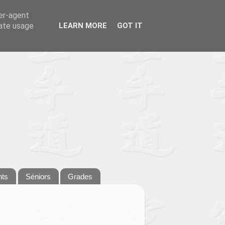
ser-agent
rate usage
LEARN MORE
GOT IT
nts
Séniors
Grades