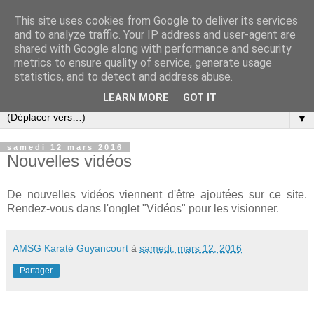
This site uses cookies from Google to deliver its services
and to analyze traffic. Your IP address and user-agent are
shared with Google along with performance and security
metrics to ensure quality of service, generate usage
statistics, and to detect and address abuse.
LEARN MORE
GOT IT
▼
samedi 12 mars 2016
Nouvelles vidéos
De nouvelles vidéos viennent d'être ajoutées sur ce site.
Rendez-vous dans l'onglet "Vidéos" pour les visionner.
AMSG Karaté Guyancourt
à
samedi, mars 12, 2016
Partager