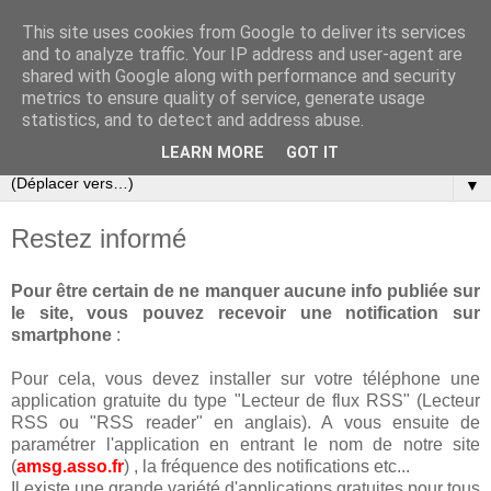
This site uses cookies from Google to deliver its services
and to analyze traffic. Your IP address and user-agent are
shared with Google along with performance and security
metrics to ensure quality of service, generate usage
statistics, and to detect and address abuse.
LEARN MORE
GOT IT
▼
Restez informé
Pour être certain de ne manquer aucune info publiée sur
le site, vous pouvez recevoir une notification sur
smartphone
:
Pour cela, vous devez installer sur votre téléphone une
application gratuite du type "Lecteur de flux RSS" (Lecteur
RSS ou "RSS reader" en anglais). A vous ensuite de
paramétrer l'application en entrant le nom de notre site
(
amsg.asso.fr
) , la fréquence des notifications etc...
Il existe une grande variété d'applications gratuites pour tous