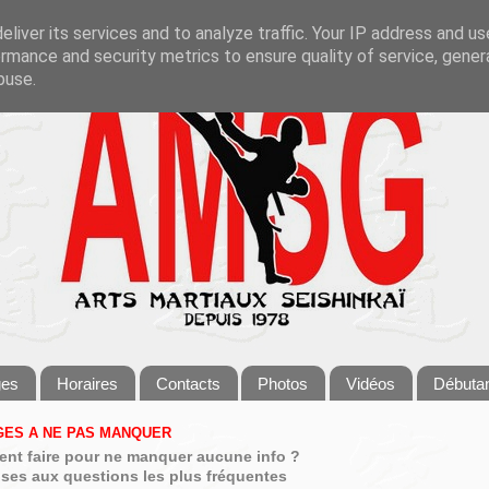
liver its services and to analyze traffic. Your IP address and u
rmance and security metrics to ensure quality of service, gene
buse.
ges
Horaires
Contacts
Photos
Vidéos
Débuta
ES A NE PAS MANQUER
nt faire pour ne manquer aucune info ?
ses aux questions les plus fréquentes