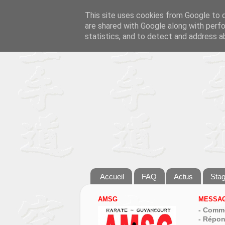
This site uses cookies from Google to de
are shared with Google along with perfo
statistics, and to detect and address a
Accueil
FAQ
Actus
Sta
AMSG
MESSAG
- Comme
- Répon