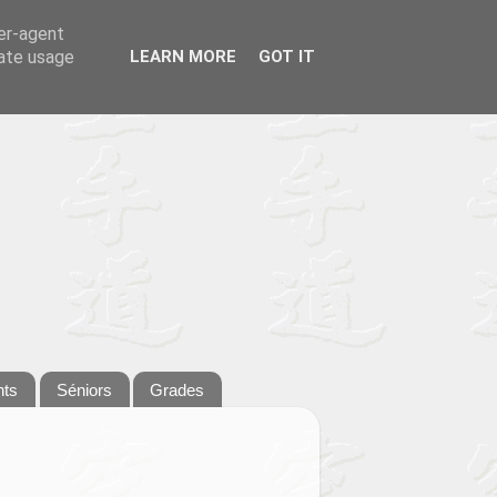
ser-agent
rate usage
LEARN MORE
GOT IT
nts
Séniors
Grades